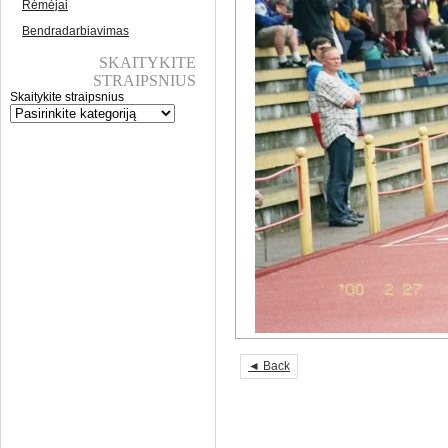
Rėmėjai
Bendradarbiavimas
SKAITYKITE
STRAIPSNIUS
Skaitykite straipsnius
◄ Back