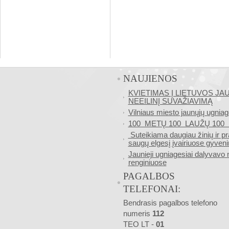
NAUJIENOS
KVIETIMAS Į LIETUVOS J
NEEILINĮ SUVAŽIAVIMĄ
Vilniaus miesto jaunųjų ugniag
100 METŲ 100 LAUŽŲ 10
Suteikiama daugiau žinių ir pr
saugų elgesį įvairiuose gyveni
Jaunieji ugniagesiai dalyvavo
renginiuose
PAGALBOS
TELEFONAI:
Bendrasis pagalbos telefono
numeris
112
TEO LT -
01