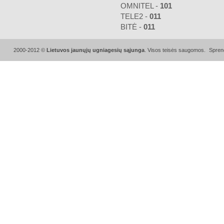
OMNITEL -
101
TELE2 -
011
BITĖ -
011
2000-2012 ©
Lietuvos jaunųjų ugniagesių sąjunga
. Visos teisės saugomos.
Spren