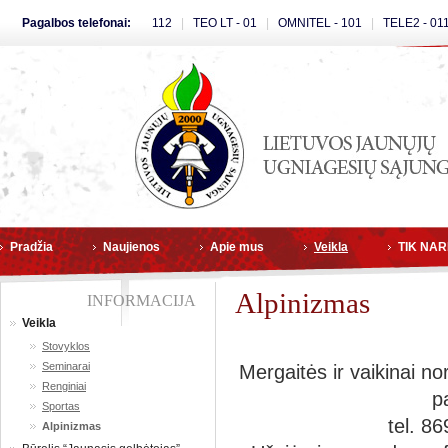
Pagalbos telefonai:
112
|
TEO LT - 01
|
OMNITEL - 101
|
TELE2 - 01
Pradžia
Naujienos
Apie mus
Veikla
TIK NA
Alpinizmas
INFORMACIJA
Veikla
Stovyklos
Seminarai
Mergaitės ir vaikinai nor
Renginiai
p
Sportas
tel. 8
Alpinizmas