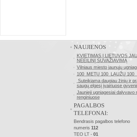
NAUJIENOS
KVIETIMAS Į LIETUVOS J
NEEILINĮ SUVAŽIAVIMĄ
Vilniaus miesto jaunųjų ugniag
100 METŲ 100 LAUŽŲ 10
Suteikiama daugiau žinių ir pr
saugų elgesį įvairiuose gyveni
Jaunieji ugniagesiai dalyvavo
renginiuose
PAGALBOS
TELEFONAI:
Bendrasis pagalbos telefono
numeris
112
TEO LT -
01