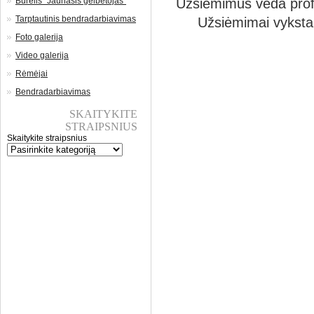
Būrelis “Jaunasis gelbėtojas”
Užsiėmimus veda profe
Tarptautinis bendradarbiavimas
Užsiėmimai vyksta 
Foto galerija
Video galerija
Rėmėjai
Bendradarbiavimas
SKAITYKITE
STRAIPSNIUS
Skaitykite straipsnius