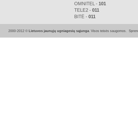
OMNITEL -
101
TELE2 -
011
BITĖ -
011
2000-2012 ©
Lietuvos jaunųjų ugniagesių sąjunga
. Visos teisės saugomos.
Spren