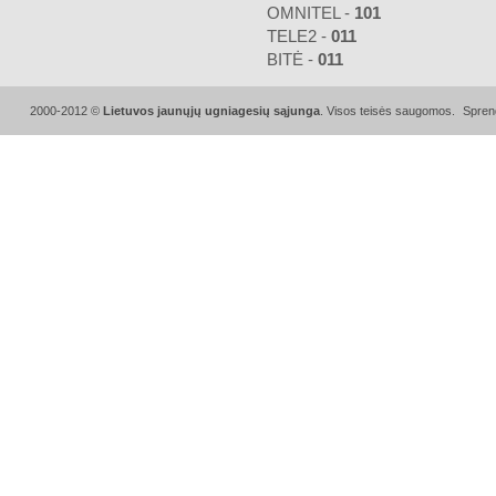
OMNITEL -
101
TELE2 -
011
BITĖ -
011
2000-2012 ©
Lietuvos jaunųjų ugniagesių sąjunga
. Visos teisės saugomos.
Spren