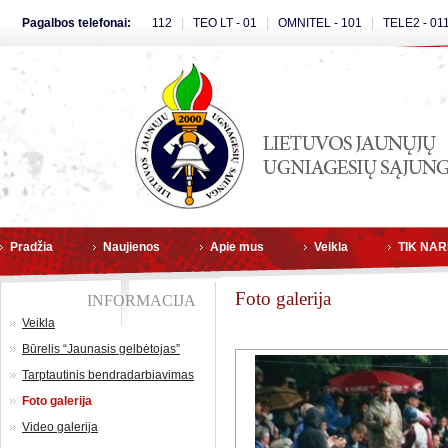
Pagalbos telefonai:
112
|
TEO LT - 01
|
OMNITEL - 101
|
TELE2 - 01
Pradžia
Naujienos
Apie mus
Veikla
TIK NA
Foto galerija
INFORMACIJA
Veikla
Būrelis “Jaunasis gelbėtojas”
Tarptautinis bendradarbiavimas
Foto galerija
Video galerija