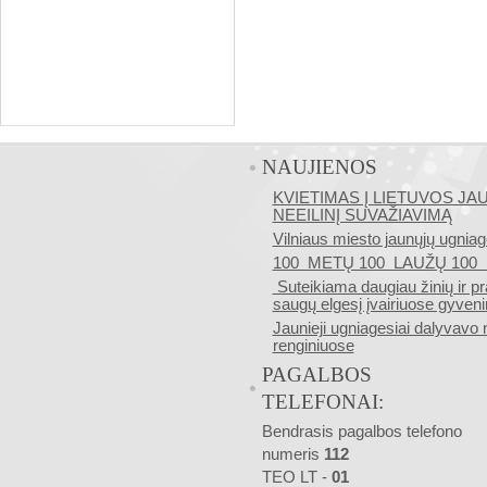
NAUJIENOS
KVIETIMAS Į LIETUVOS J
NEEILINĮ SUVAŽIAVIMĄ
Vilniaus miesto jaunųjų ugniag
100 METŲ 100 LAUŽŲ 10
Suteikiama daugiau žinių ir pr
saugų elgesį įvairiuose gyveni
Jaunieji ugniagesiai dalyvavo
renginiuose
PAGALBOS
TELEFONAI:
Bendrasis pagalbos telefono
numeris
112
TEO LT -
01