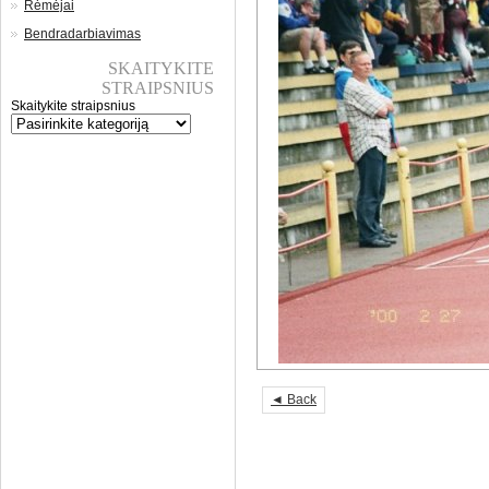
Rėmėjai
Bendradarbiavimas
SKAITYKITE
STRAIPSNIUS
Skaitykite straipsnius
◄ Back