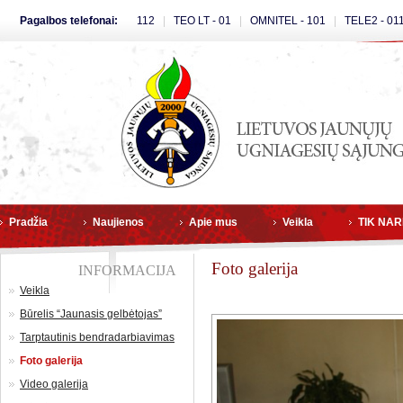
Pagalbos telefonai:
112
|
TEO LT - 01
|
OMNITEL - 101
|
TELE2 - 01
Pradžia
Naujienos
Apie mus
Veikla
TIK NA
Foto galerija
INFORMACIJA
Veikla
Būrelis “Jaunasis gelbėtojas”
Tarptautinis bendradarbiavimas
Foto galerija
Video galerija