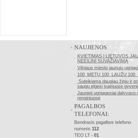
NAUJIENOS
KVIETIMAS Į LIETUVOS J
NEEILINĮ SUVAŽIAVIMĄ
Vilniaus miesto jaunųjų ugniag
100 METŲ 100 LAUŽŲ 10
Suteikiama daugiau žinių ir pr
saugų elgesį įvairiuose gyveni
Jaunieji ugniagesiai dalyvavo
renginiuose
PAGALBOS
TELEFONAI:
Bendrasis pagalbos telefono
numeris
112
TEO LT -
01