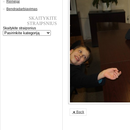
Rėmėjai
Bendradarbiavimas
SKAITYKITE
STRAIPSNIUS
Skaitykite straipsnius
◄ Back