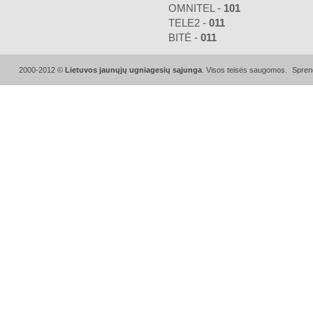
OMNITEL -
101
TELE2 -
011
BITĖ -
011
2000-2012 ©
Lietuvos jaunųjų ugniagesių sąjunga
. Visos teisės saugomos.
Spren